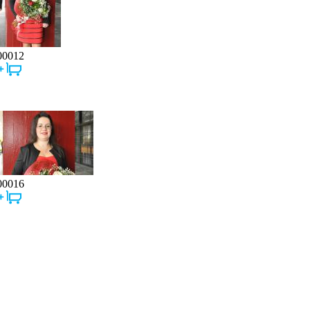
00012
00016