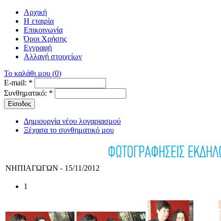
Αρχική
Η εταιρία
Επικοινωνία
Όροι Χρήσης
Εγγραφή
Αλλαγή στοιχείων
Το καλάθι μου
(
0
)
E-mail:
*
Συνθηματικό:
*
Δημιουργία νέου λογαριασμού
Ξέχασα το συνθηματικό μου
ΝΗΠΙΑΓΩΓΩΝ -
15/11/2012
1