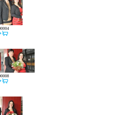
00004
00008